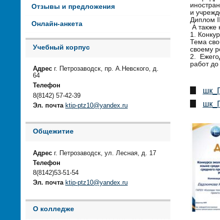
иностран
Отзывы и предложения
и учрежд
Диплом I
Онлайн-анкета
А также 
1. Конку
Тема сво
Учебный корпус
своему р
2. Ежего
работ до
Адрес
г. Петрозаводск, пр. А.Невского, д.
64
Телефон
шк_П
8(8142) 57-42-39
шк_П
Эл. почта
ktip-ptz10@yandex.ru
Общежитие
Адрес
г. Петрозаводск, ул. Лесная, д. 17
Телефон
8(8142)53-51-54
Эл. почта
ktip-ptz10@yandex.ru
О колледже