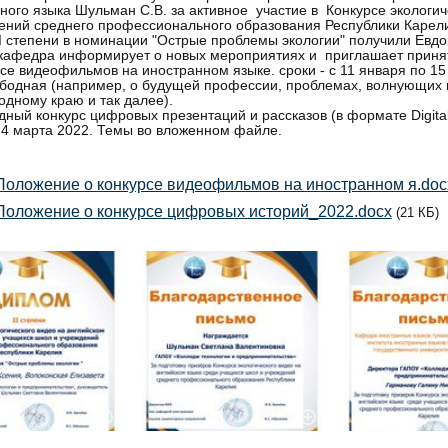
ного языка Шульман С.В. за активное участие в Конкурсе экологи
ений среднего профессионального образования Республики Карели
I степени в номинации "Острые проблемы экологии" получили Евд
кафедра информирует о новых мероприятиях и приглашает принять
рсе видеофильмов на иностранном языке. сроки - с 11 января по 15
бодная (например, о будущей профессии, проблемах, волнующих 
одному краю и так далее).
дный конкурс цифровых презентаций и рассказов (в формате Digital
 4 марта 2022. Темы во вложенном файле.
оложение о конкурсе видеофильмов на иностранном я.doc
оложение о конкурсе цифровых историй_2022.docx
(21 КБ)