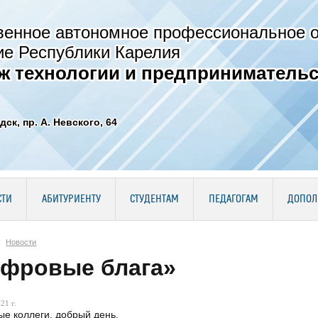
венное автономное профессиональное 
ие Республики Карелия
ж технологии и предпринимательс
дск, пр. А. Невского, 64
СТИ
АБИТУРИЕНТУ
СТУДЕНТАМ
ПЕДАГОГАМ
ДОПОЛ
Новости
фровые блага»
21 г.
е коллеги, добрый день.