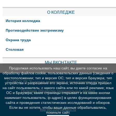
О КОЛЛЕДЖЕ
История колледжа
Противодействие экстремизму
Охрана труда
Столовая
МЫ ВКОНТАКТЕ
Продолжая использовать наш сайт, вы даете согласие на
обработку файлов cookie, пользовательских данных (сведения о
местоположении; тип и версия ОС; тип и версия Браузера; тип
© ГАПОУ РК "Колледж технологии и предпринимательства"
устройства и разрешение его экрана; источник откуда пришел
на сайт пользователь; с какого сайта или по какой рекламе; язык
Политика обработки персональных данных
ОС и Браузера; какие страницы открывает и на какие кнопки
нажимает пользователь; ip-адрес) в целях функционирования
сайта и проведения статистических исследований и обзоров.
Если вы не хотите, чтобы ваши данные обрабатывались,
ktip-ptz10@yandex.ru
покиньте сайт.