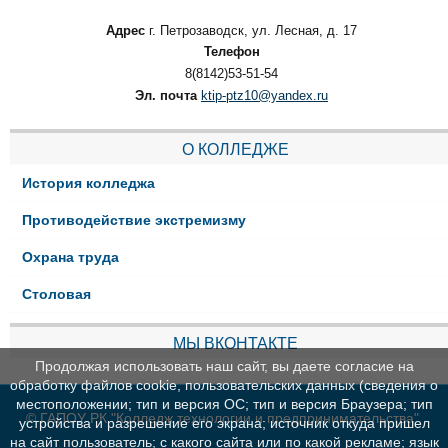
Адрес
г. Петрозаводск, ул. Лесная, д. 17
Телефон
8(8142)53-51-54
Эл. почта
ktip-ptz10@yandex.ru
О КОЛЛЕДЖЕ
История колледжа
Противодействие экстремизму
Охрана труда
Столовая
МЫ ВКОНТАКТЕ
Продолжая использовать наш сайт, вы даете согласие на
обработку файлов cookie, пользовательских данных (сведения о
местоположении; тип и версия ОС; тип и версия Браузера; тип
© ГАПОУ РК "Колледж технологии и предпринимательства"
устройства и разрешение его экрана; источник откуда пришел
на сайт пользователь; с какого сайта или по какой рекламе; язык