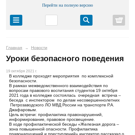
Перейти на полную версию
Корз
Главная
Новости
→
Уроки безопасного поведения
19 октября 2021 г.
В колледже проходят мероприятия по комплексной
безопасности.
В рамках межведомственного взаимодействия по
вопросам правового воспитания студентов 19 октября
2021 года в колледже состоялась очередная встреча –
беседа с инспектором по делам несовершеннолетних
Петрозаводского ЛО МВД России на транспорте Р.А.
Джафаровым.
Цель встречи: профилактика правонарушений,
информирование, правовое просвещение.
В ходе профилактической беседы «Железная дорога –
зона повышенной опасности. Профилактика
правонарушений и преступлений» инспектор рассказал о