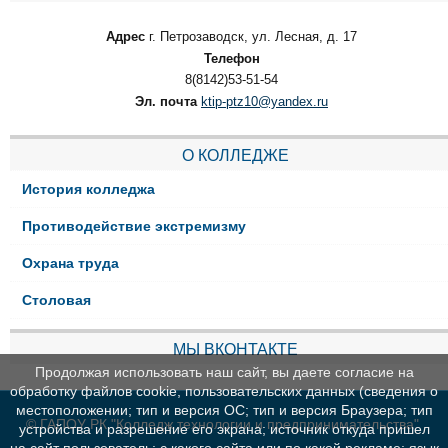
Адрес
г. Петрозаводск, ул. Лесная, д. 17
Телефон
8(8142)53-51-54
Эл. почта
ktip-ptz10@yandex.ru
О КОЛЛЕДЖЕ
История колледжа
Противодействие экстремизму
Охрана труда
Столовая
МЫ ВКОНТАКТЕ
Продолжая использовать наш сайт, вы даете согласие на
обработку файлов cookie, пользовательских данных (сведения о
местоположении; тип и версия ОС; тип и версия Браузера; тип
© ГАПОУ РК "Колледж технологии и предпринимательства"
устройства и разрешение его экрана; источник откуда пришел