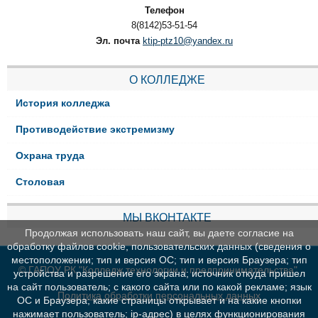
Телефон
8(8142)53-51-54
Эл. почта
ktip-ptz10@yandex.ru
О КОЛЛЕДЖЕ
История колледжа
Противодействие экстремизму
Охрана труда
Столовая
МЫ ВКОНТАКТЕ
Продолжая использовать наш сайт, вы даете согласие на
обработку файлов cookie, пользовательских данных (сведения о
местоположении; тип и версия ОС; тип и версия Браузера; тип
© ГАПОУ РК "Колледж технологии и предпринимательства"
устройства и разрешение его экрана; источник откуда пришел
на сайт пользователь; с какого сайта или по какой рекламе; язык
Политика обработки персональных данных
ОС и Браузера; какие страницы открывает и на какие кнопки
нажимает пользователь; ip-адрес) в целях функционирования