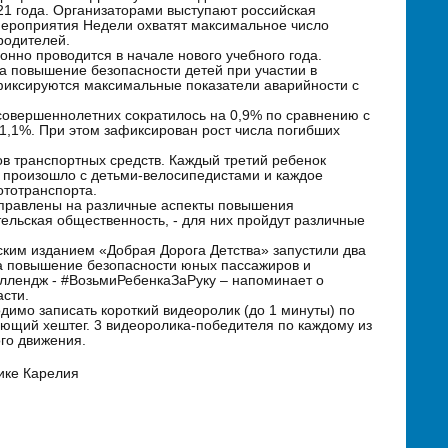
021 года. Организаторами выступают российская
мероприятия Недели охватят максимальное число
родителей.
нно проводится в начале нового учебного года.
 повышение безопасности детей при участии в
 фиксируются максимальные показатели аварийности с
есовершеннолетних сократилось на 0,9% по сравнению с
1,1%. При этом зафиксирован рост числа погибших
ов транспортных средств. Каждый третий ребенок
П произошло с детьми-велосипедистами и каждое
ототранспорта.
аправлены на различные аспекты повышения
ельская общественность, - для них пройдут различные
ским изданием «Добрая Дорога Детства» запустили два
на повышение безопасности юных пассажиров и
ллендж - #ВозьмиРебенкаЗаРуку – напоминает о
сти.
димо записать короткий видеоролик (до 1 минуты) по
вующий хештег. 3 видеоролика-победителя по каждому из
го движения.
арелия