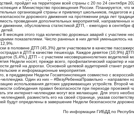
дствий, пройдет на территории всей страны с 20 по 24 сентября 2
нспекция и Министерство просвещения России. Планируется, что 
тельных организаций страны и привлекут школьников, педагогов и 
езопасности дорожного движения на протяжении ряда лет традицио
мость проведения дополнительных мероприятий, направленных на
 движении, обусловлена статистикой ДТП, - ежегодно в сентябре
 детей.
м 8 месяцев этого года количество дорожных аварий с участием н
дними показателями. Число раненых в них детей уменьшилось на 
 12,9%.
ски в половине ДТП (45,3%) дети участвовали в качестве пассажир
пострадал в ДТП в качестве пешехода. Каждое девятое (10,9%) ДТ
цатое (5,4%,) ДТП – с участием несовершеннолетних водителей м
тия Недели носят, прежде всего, профилактический характер и н
ости детей на дорогах. Основной целевой аудиторией станет родит
тельские и информационные мероприятия.
го, в преддверии Недели Госавтоинспекция совместно с всероссий
-челленджа. Один из них – #ВезуРебенкаПравильно – направлен 
зацию использования детских удерживающих устройств. Второй че
мости соблюдения правил безопасности при переходе проезжей ча
ть эти интернет-челленджи могут все желающие. Для этого необхо
 челленджей, разместить его на своей странице, указав соответст
ей будут определены в завершение Недели безопасности дорожно
нформации ГИБДД по Республике К