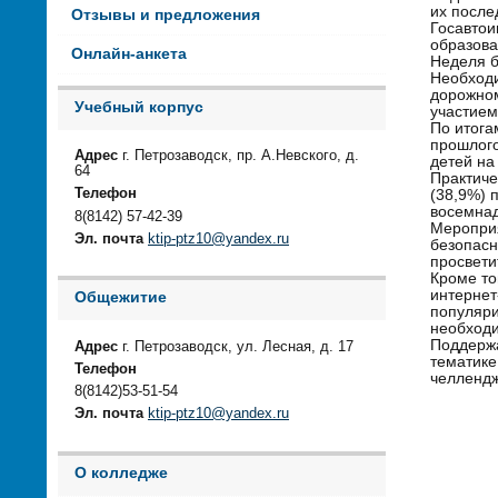
их после
Отзывы и предложения
Госавтои
образова
Онлайн-анкета
Неделя б
Необходи
дорожном
Учебный корпус
участием
По итога
прошлого
Адрес
г. Петрозаводск, пр. А.Невского, д.
детей на
64
Практиче
Телефон
(38,9%) 
восемнад
8(8142) 57-42-39
Мероприя
Эл. почта
ktip-ptz10@yandex.ru
безопасн
просвети
Кроме то
интернет
Общежитие
популяри
необходи
Поддержа
Адрес
г. Петрозаводск, ул. Лесная, д. 17
тематике
Телефон
челлендж
8(8142)53-51-54
Эл. почта
ktip-ptz10@yandex.ru
По и
О колледже