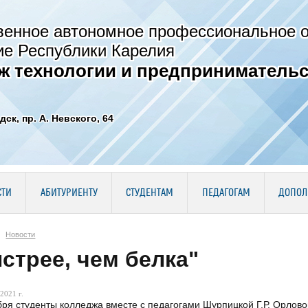
венное автономное профессиональное 
ие Республики Карелия
ж технологии и предпринимательс
дск, пр. А. Невского, 64
СТИ
АБИТУРИЕНТУ
СТУДЕНТАМ
ПЕДАГОГАМ
ДОПОЛ
Новости
стрее, чем белка"
2021 г.
бря студенты колледжа вместе с педагогами Шурпицкой Г.Р, Орловой