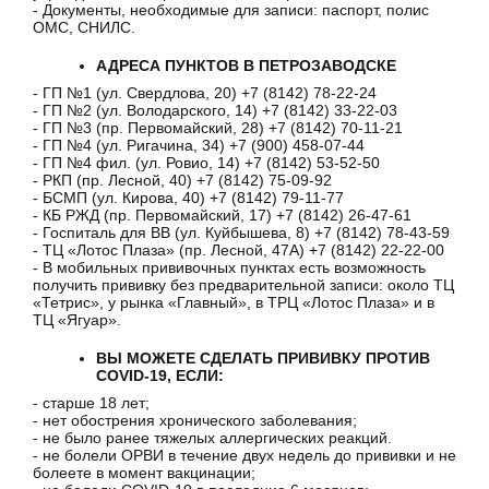
- Документы, необходимые для записи: паспорт, полис
ОМС, СНИЛС.
АДРЕСА ПУНКТОВ В ПЕТРОЗАВОДСКЕ
- ГП №1 (ул. Свердлова, 20) +7 (8142) 78-22-24
- ГП №2 (ул. Володарского, 14) +7 (8142) 33-22-03
- ГП №3 (пр. Первомайский, 28) +7 (8142) 70-11-21
- ГП №4 (ул. Ригачина, 34) +7 (900) 458-07-44
- ГП №4 фил. (ул. Ровио, 14) +7 (8142) 53-52-50
- РКП (пр. Лесной, 40) +7 (8142) 75-09-92
- БСМП (ул. Кирова, 40) +7 (8142) 79-11-77
- КБ РЖД (пр. Первомайский, 17) +7 (8142) 26-47-61
- Госпиталь для ВВ (ул. Куйбышева, 8) +7 (8142) 78-43-59
- ТЦ «Лотос Плаза» (пр. Лесной, 47А) +7 (8142) 22-22-00
- В мобильных прививочных пунктах есть возможность
получить прививку без предварительной записи: около ТЦ
«Тетрис», у рынка «Главный», в ТРЦ «Лотос Плаза» и в
ТЦ «Ягуар».
ВЫ МОЖЕТЕ СДЕЛАТЬ ПРИВИВКУ ПРОТИВ
COVID-19, ЕСЛИ:
- старше 18 лет;
- нет обострения хронического заболевания;
- не было ранее тяжелых аллергических реакций.
- не болели ОРВИ в течение двух недель до прививки и не
болеете в момент вакцинации;