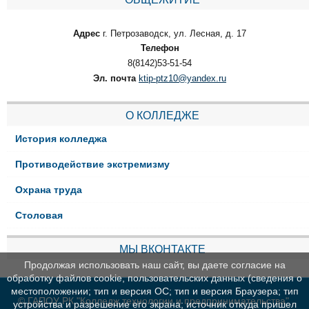
Адрес
г. Петрозаводск, ул. Лесная, д. 17
Телефон
8(8142)53-51-54
Эл. почта
ktip-ptz10@yandex.ru
О КОЛЛЕДЖЕ
История колледжа
Противодействие экстремизму
Охрана труда
Столовая
МЫ ВКОНТАКТЕ
Продолжая использовать наш сайт, вы даете согласие на
обработку файлов cookie, пользовательских данных (сведения о
местоположении; тип и версия ОС; тип и версия Браузера; тип
© ГАПОУ РК "Колледж технологии и предпринимательства"
устройства и разрешение его экрана; источник откуда пришел