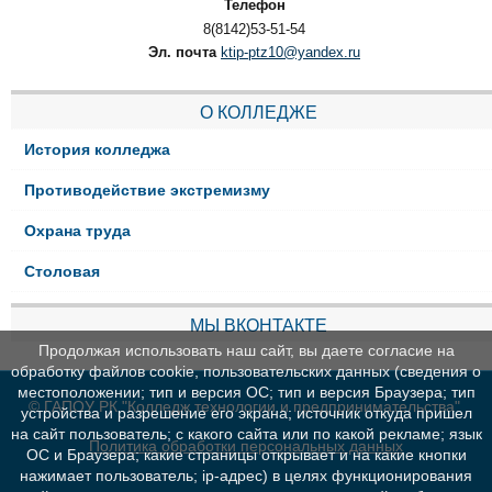
Телефон
8(8142)53-51-54
Эл. почта
ktip-ptz10@yandex.ru
О КОЛЛЕДЖЕ
История колледжа
Противодействие экстремизму
Охрана труда
Столовая
МЫ ВКОНТАКТЕ
Продолжая использовать наш сайт, вы даете согласие на
обработку файлов cookie, пользовательских данных (сведения о
местоположении; тип и версия ОС; тип и версия Браузера; тип
© ГАПОУ РК "Колледж технологии и предпринимательства"
устройства и разрешение его экрана; источник откуда пришел
на сайт пользователь; с какого сайта или по какой рекламе; язык
Политика обработки персональных данных
ОС и Браузера; какие страницы открывает и на какие кнопки
нажимает пользователь; ip-адрес) в целях функционирования