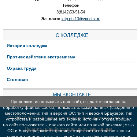
Телефон
8(8142)53-51-54
Эл. почта
ktip-ptz10@yandex.ru
О КОЛЛЕДЖЕ
История колледжа
Противодействие экстремизму
Охрана труда
Столовая
МЫ ВКОНТАКТЕ
Продолжая использовать наш сайт, вы даете согласие на
обработку файлов cookie, пользовательских данных (сведения о
местоположении; тип и версия ОС; тип и версия Браузера; тип
© ГАПОУ РК "Колледж технологии и предпринимательства"
устройства и разрешение его экрана; источник откуда пришел
на сайт пользователь; с какого сайта или по какой рекламе; язык
Политика обработки персональных данных
ОС и Браузера; какие страницы открывает и на какие кнопки
нажимает пользователь; ip-адрес) в целях функционирования