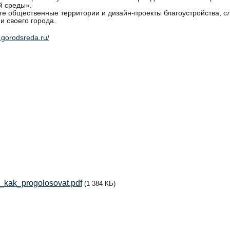
й среды».
е общественные территории и дизайн‑проекты благоустройства, сл
ии своего города.
0.gorodsreda.ru/
kak_progolosovat.pdf
(1 384 КБ)