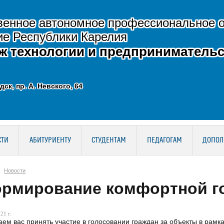
венное автономное профессиональное 
ие Республики Карелия
ж технологии и предпринимательс
дск, пр. А. Невского, 64
СТИ
АБИТУРИЕНТУ
СТУДЕНТАМ
ПЕДАГОГАМ
ДОПОЛ
Новости
рмирование комфортной г
21 г.
ем вас принять участие в голосовании граждан за объекты в ра