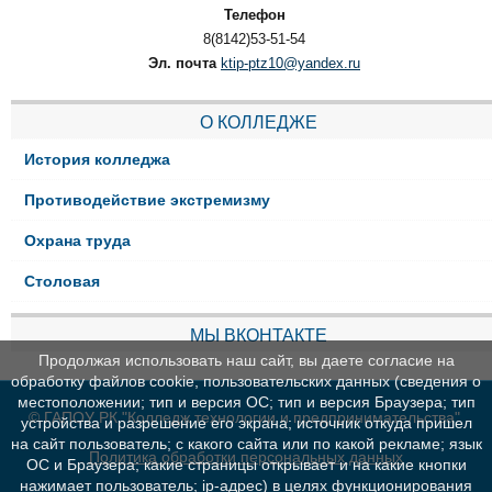
Телефон
8(8142)53-51-54
Эл. почта
ktip-ptz10@yandex.ru
О КОЛЛЕДЖЕ
История колледжа
Противодействие экстремизму
Охрана труда
Столовая
МЫ ВКОНТАКТЕ
Продолжая использовать наш сайт, вы даете согласие на
обработку файлов cookie, пользовательских данных (сведения о
местоположении; тип и версия ОС; тип и версия Браузера; тип
© ГАПОУ РК "Колледж технологии и предпринимательства"
устройства и разрешение его экрана; источник откуда пришел
на сайт пользователь; с какого сайта или по какой рекламе; язык
Политика обработки персональных данных
ОС и Браузера; какие страницы открывает и на какие кнопки
нажимает пользователь; ip-адрес) в целях функционирования