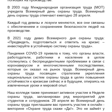
В 2003 году Международная организация труда (МОТ)
учредила Всемирный день охраны труда. Всемирный
день охраны труда отмечают ежегодно 28 апреля.
Каждый год девизы и лозунги меняются, все они связаны
с обеспечением и сохранением безопасности людей на
производстве.
В 2021 году девиз Всемирного дня охраны труда:
«Предвидеть, подготовиться и ответить на кризис –
инвестируйте в устойчивую систему охраны труда».
Пандемия COVID-19 привела к тому, что органы власти,
работодатели, работники и население в целом
столкнулись с беспрецедентными проблемами в связи с
коронавирусом и многочисленными последствиями,
которые он оказал на рынок труда. Всемирный день
охраны труда посвящен стратегиям укрепления
национальных систем охраны труда в целях повышения
устойчивости к кризисам сейчас и в будущем, опираясь на
извлеченные уроки и мировой опыт.
Наш колледж также принимает активное участие в Неделе
охраны труда, запланирован ряд мероприятий для
студентов и сотрудников. 28 апреля во Всемирный день
охраны труда приглашаем вас принять участие в онлайн -
викторине «Охране труда скажи «Да!». Это не займёт у