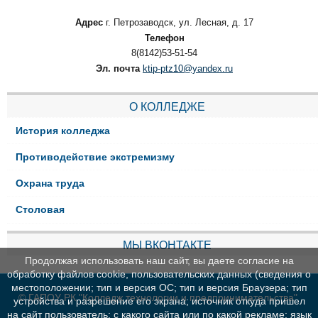
Адрес
г. Петрозаводск, ул. Лесная, д. 17
Телефон
8(8142)53-51-54
Эл. почта
ktip-ptz10@yandex.ru
О КОЛЛЕДЖЕ
История колледжа
Противодействие экстремизму
Охрана труда
Столовая
МЫ ВКОНТАКТЕ
Продолжая использовать наш сайт, вы даете согласие на
обработку файлов cookie, пользовательских данных (сведения о
местоположении; тип и версия ОС; тип и версия Браузера; тип
© ГАПОУ РК "Колледж технологии и предпринимательства"
устройства и разрешение его экрана; источник откуда пришел
на сайт пользователь; с какого сайта или по какой рекламе; язык