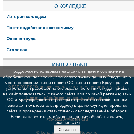
О КОЛЛЕДЖЕ
История колледжа
Противодействие экстремизму
Охрана труда
Столовая
МЫ ВКОНТАКТЕ
Продолжая использовать наш сайт, вы даете согласие на
обработку файлов cookie, пользовательских данных (сведения о
местоположении; тип и версия ОС; тип и версия Браузера; тип
© ГАПОУ РК "Колледж технологии и предпринимательства"
устройства и разрешение его экрана; источник откуда пришел
на сайт пользователь; с какого сайта или по какой рекламе; язык
Политика обработки персональных данных
ОС и Браузера; какие страницы открывает и на какие кнопки
нажимает пользователь; ip-адрес) в целях функционирования
сайта и проведения статистических исследований и обзоров.
Если вы не хотите, чтобы ваши данные обрабатывались,
ktip-ptz10@yandex.ru
покиньте сайт.
Согласен
© Конструктор сайтов
Nubex.ru