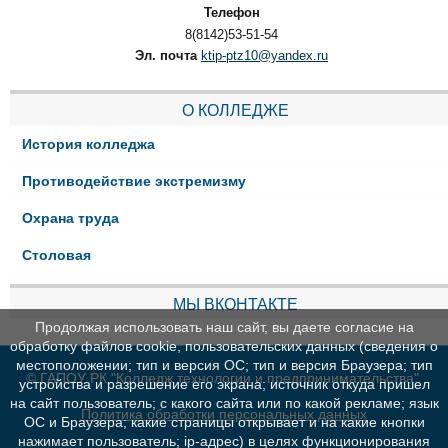
Телефон
8(8142)53-51-54
Эл. почта
ktip-ptz10@yandex.ru
О КОЛЛЕДЖЕ
История колледжа
Противодействие экстремизму
Охрана труда
Столовая
МЫ ВКОНТАКТЕ
Продолжая использовать наш сайт, вы даете согласие на
обработку файлов cookie, пользовательских данных (сведения о
местоположении; тип и версия ОС; тип и версия Браузера; тип
© ГАПОУ РК "Колледж технологии и предпринимательства"
устройства и разрешение его экрана; источник откуда пришел
на сайт пользователь; с какого сайта или по какой рекламе; язык
Политика обработки персональных данных
ОС и Браузера; какие страницы открывает и на какие кнопки
нажимает пользователь; ip-адрес) в целях функционирования