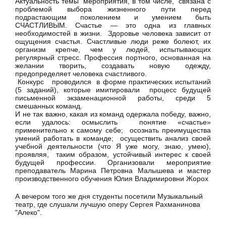
Актуальность темы мероприятия, в том числе, связана с
проблемой выбора жизненного пути перед
подрастающим поколением и умением быть
СЧАСТЛИВЫМ. Счастье — это одна из главных
необходимостей в жизни. Здоровье человека зависит от
ощущения счастья. Счастливые люди реже болеют, их
организм крепче, чем у людей, испытывающих
регулярный стресс. Профессия портного, основанная на
желании творить, создавать новую одежду,
предопределяет человека счастливого.
Конкурс проводился в форме практических испытаний
(5 заданий), которые имитировали процесс будущей
письменной экзаменационной работы, среди 5
смешанных команд.
И не так важно, какая из команд одержала победу, важно,
если удалось: осмыслить понятие «счастье»
применительно к самому себе; осознать преимущества
умений работать в команде; осуществить анализ своей
учебной деятельности (что Я уже могу, знаю, умею),
проявляя, таким образом, устойчивый интерес к своей
будущей профессии. Организовали мероприятие
преподаватель Марина Петровна Малышева и мастер
производственного обучения Юлия Владимировни Жорох
А вечером того же дня студенты посетили Музыкальный
театр, где слушали лучшую оперу Сергея Рахманинова
"Алеко".