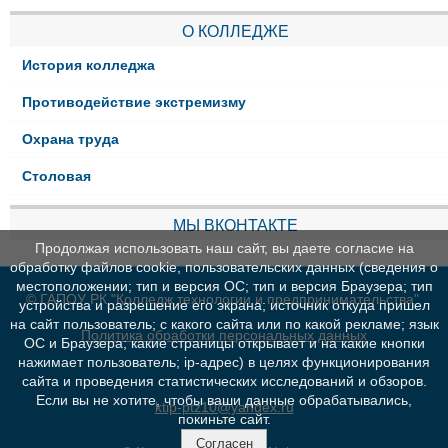
О КОЛЛЕДЖЕ
История колледжа
Противодействие экстремизму
Охрана труда
Столовая
МЫ ВКОНТАКТЕ
Продолжая использовать наш сайт, вы даете согласие на
обработку файлов cookie, пользовательских данных (сведения о
местоположении; тип и версия ОС; тип и версия Браузера; тип
© ГАПОУ РК "Колледж технологии и предпринимательства"
устройства и разрешение его экрана; источник откуда пришел
на сайт пользователь; с какого сайта или по какой рекламе; язык
Политика обработки персональных данных
ОС и Браузера; какие страницы открывает и на какие кнопки
нажимает пользователь; ip-адрес) в целях функционирования
сайта и проведения статистических исследований и обзоров.
Если вы не хотите, чтобы ваши данные обрабатывались,
ktip-ptz10@yandex.ru
покиньте сайт.
Согласен