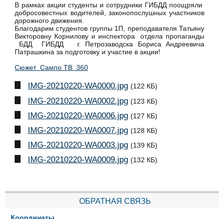
В рамках акции студенты и сотрудники ГИБДД поощряли
добросовестных водителей, законопослушных участников
дорожного движения.
Благодарим студентов группы 1П, преподавателя Татьяну
Викторовну Корнилову и инспектора отдела пропаганды
БДД ГИБДД г. Петрозаводска Бориса Андреевича
Патрашкина за подготовку и участие в акции!
Сюжет Сампо ТВ 360
IMG-20210220-WA0000.jpg
(122 КБ)
IMG-20210220-WA0002.jpg
(123 КБ)
IMG-20210220-WA0006.jpg
(127 КБ)
IMG-20210220-WA0007.jpg
(128 КБ)
IMG-20210220-WA0003.jpg
(139 КБ)
IMG-20210220-WA0009.jpg
(132 КБ)
ОБРАТНАЯ СВЯЗЬ
Координаты