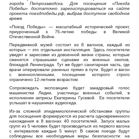
города Петрозаводска. Для посещения «Поезда
Победы» достаточно зарегистрироваться на сайте
проекта поездпобеды.рф, выбрав доступное свободное
время.
«Поезд Победы» — масштабный исторический проект,
приуроченный к 75-летию победы в Великой
Отечественной Войне.
Передвижной музей состоит из 8 вагонов, каждый из
которых ─ это отдельная инсталляция. Здесь посетители
увидят и зарисовки из довоенной жизни страны, которые
сменятся страшными сценами из военных окопов,
блокадой Ленинграда. Тут же будет санитарная часть, где
врачи оперировали раненых прямо в пути. Будет и вагон
с военнопленными, посещение которого строго
ограничено 12-летним возрастом.
Сопровождать экспозицию будет закадровый голос
машинистки Лидии, участницы военных событий, в
исполнении актрисы Екатерины Гусевой. Ее посетители
услышат в наушниках аудиогида.
Из-за сложной эпидемиологической обстановки группы
для посещения формируются из расчета одновременного
нахождения в 8 вагонах 40 посетителей. Запуск малых
групп из 5 человек будет производиться из первого вагона
с интервалом каждые 5 минут. В самом поезде будут
соблюдены все необходимые меры безопасности: на