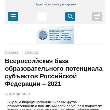
Перейти на полную версию
Корз
Главная
Новости
→
Всероссийская база
образовательного потенциала
субъектов Российской
Федерации – 2021
24 декабря 2020 г.
С целью информирования широких кругов
общественности о повышении роли регионов в подготовке
кадров для экономики, социальной сферы общественно-