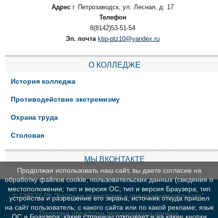
Адрес
г. Петрозаводск, ул. Лесная, д. 17
Телефон
8(8142)53-51-54
Эл. почта
ktip-ptz10@yandex.ru
О КОЛЛЕДЖЕ
История колледжа
Противодействие экстремизму
Охрана труда
Столовая
МЫ ВКОНТАКТЕ
Продолжая использовать наш сайт, вы даете согласие на
обработку файлов cookie, пользовательских данных (сведения о
местоположении; тип и версия ОС; тип и версия Браузера; тип
© ГАПОУ РК "Колледж технологии и предпринимательства"
устройства и разрешение его экрана; источник откуда пришел
на сайт пользователь; с какого сайта или по какой рекламе; язык
Политика обработки персональных данных
ОС и Браузера; какие страницы открывает и на какие кнопки