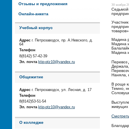
Отзывы и предложения
30 ноября 20
Седьмой 
предпри
Онлайн-анкета
Участник
предприн
Учебный корпус
товаров»
Мадина р
Адрес
г. Петрозаводск, пр. А.Невского, д.
Мадина и
64
Балалайк
Телефон
Мадина и
8(8142) 57-42-39
Перевоз 
Эл. почта
ktip-ptz10@yandex.ru
Держала,
Перевозч
Наняла, 
Общежитие
В роще к
Темно, н
Адрес
г. Петрозаводск, ул. Лесная, д. 17
Соловуш
Телефон
8(8142)53-51-54
Выступле
живущих 
Эл. почта
ktip-ptz10@yandex.ru
Смотреть
О колледже
Благодар