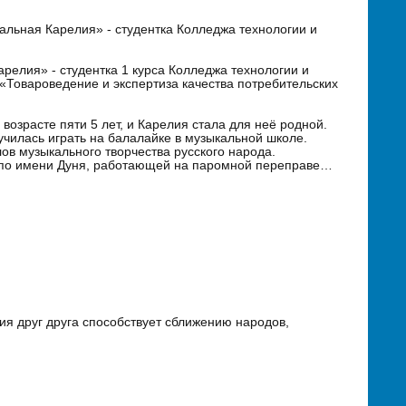
льная Карелия» - студентка Колледжа технологии и
елия» - студентка 1 курса Колледжа технологии и
Товароведение и экспертиза качества потребительских
возрасте пяти 5 лет, и Карелия стала для неё родной.
чилась играть на балалайке в музыкальной школе.
ов музыкального творчества русского народа.
е по имени Дуня, работающей на паромной переправе…
ия друг друга способствует сближению народов,