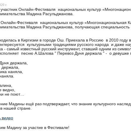
20 г.
участник Онлайн-Фестиваля национальных культур «Многонациона
нимательства Мадина Расульджанова.
 Онлайн-Фестиваля национальных культур «Многонациональная Кар
имательства Мадина Расульджанова, получающая специальность «
одилась в Киргизии в городе Ош. Приехала в Россию в 2010 году в 
нтересуется культурными традициями русского народа и даже нау
а - самый известный русский инструмент, ставший одним из символ
сполняет песню А.Шалова " Перевоз Дуня держала " - о девушк
Дуня держала,
 держала,
ика наняла,
наняла.
алина,
е видно,
ки не поют…
ние Мадины ещё раз подтверждает, что знание культурного наслед
в нашей стране.
 видео
им Мадину за участие в Фестивале!