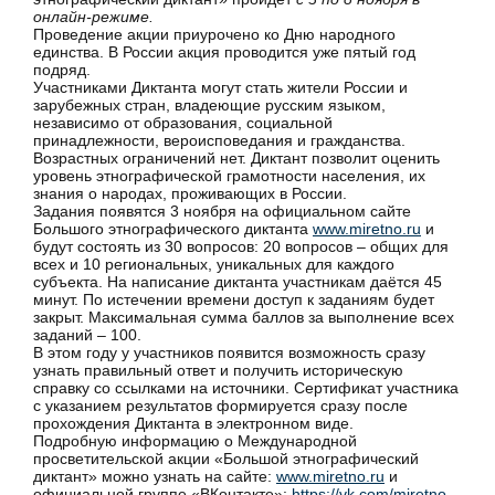
онлайн-режиме.
Проведение акции приурочено ко Дню народного
единства. В России акция проводится уже пятый год
подряд.
Участниками Диктанта могут стать жители России и
зарубежных стран, владеющие русским языком,
независимо от образования, социальной
принадлежности, вероисповедания и гражданства.
Возрастных ограничений нет. Диктант позволит оценить
уровень этнографической грамотности населения, их
знания о народах, проживающих в России.
Задания появятся 3 ноября на официальном сайте
Большого этнографического диктанта
www.miretno.ru
и
будут состоять из 30 вопросов: 20 вопросов – общих для
всех и 10 региональных, уникальных для каждого
субъекта. На написание диктанта участникам даётся 45
минут. По истечении времени доступ к заданиям будет
закрыт. Максимальная сумма баллов за выполнение всех
заданий – 100.
В этом году у участников появится возможность сразу
узнать правильный ответ и получить историческую
справку со ссылками на источники. Сертификат участника
с указанием результатов формируется сразу после
прохождения Диктанта в электронном виде.
Подробную информацию о Международной
просветительской акции «Большой этнографический
диктант» можно узнать на сайте:
www.miretno.ru
и
официальной группе «ВКонтакте»:
https://vk.com/miretno.