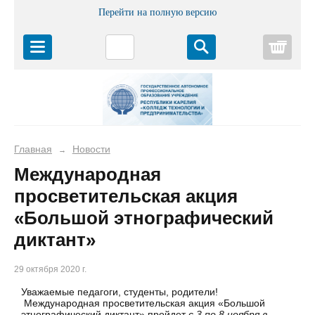
Перейти на полную версию
Корз
Главная
Новости
→
Международная
просветительская акция
«Большой этнографический
диктант»
29 октября 2020 г.
Уважаемые педагоги, студенты, родители!
Международная просветительская акция «Большой
этнографический диктант» пройдет
с 3 по 8 ноября в