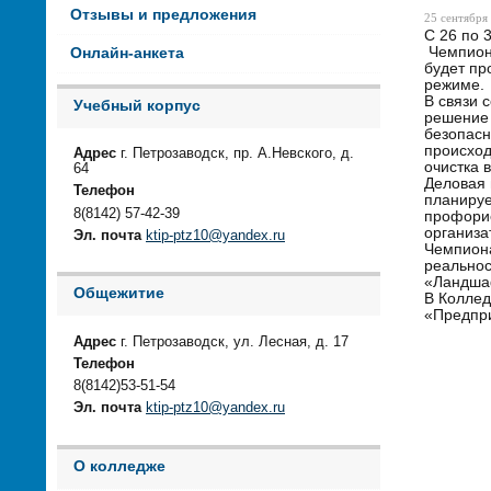
Отзывы и предложения
25 сентября 
С 26 по 
Чемпиона
Онлайн-анкета
будет пр
режиме.
В связи 
Учебный корпус
решение 
безопасн
происход
Адрес
г. Петрозаводск, пр. А.Невского, д.
очистка 
64
Деловая 
Телефон
планируе
8(8142) 57-42-39
профорие
организа
Эл. почта
ktip-ptz10@yandex.ru
Чемпиона
реальнос
«Ландшаф
Общежитие
В Коллед
«Предпр
Адрес
г. Петрозаводск, ул. Лесная, д. 17
По ин
Телефон
8(8142)53-51-54
Эл. почта
ktip-ptz10@yandex.ru
О колледже