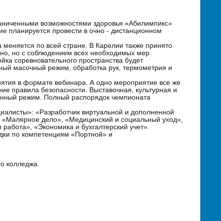
раниченными возможностями здоровья «Абилимпикс»
тие планируется провести в очно - дистанционном
меняется по всей стране. В Карелии также принято
чно, но с соблюдением всех необходимых мер
ойка соревновательного пространства будет
ный масочный режим, обработка рук, термометрия и
иятия в формате вебинара. А одно мероприятие все же
ние правила безопасности. Выставочная, культурная и
онный режим. Полный распорядок чемпионата
циалисты»: «Разработчик виртуальной и дополненной
, «Малярное дело», «Медицинский и социальный уход»,
работа», «Экономика и бухгалтерский учет».
дки по компетенциям «Портной» и
колледжа