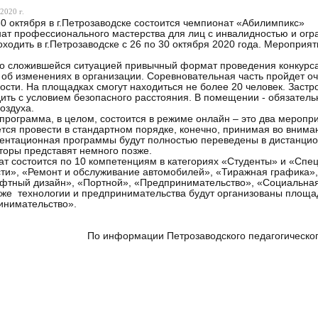
2020 г.
30 октября в г.Петрозаводске состоится чемпионат «Абилимпикс»
т профессионального мастерства для лиц с инвалидностью и ог
оходить в г.Петрозаводске с 26 по 30 октября 2020 года. Мероприя
со сложившейся ситуацией привычный формат проведения конкурса 
об изменениях в организации. Соревновательная часть пройдет о
ости. На площадках смогут находиться не более 20 человек. Застр
ить с условием безопасного расстояния. В помещении - обязатель
воздуха.
программа, в целом, состоится в режиме онлайн – это два меропр
тся провести в стандартном порядке, конечно, принимая во внима
нтационная программы будут полностью переведены в дистанци
торы представят немного позже.
т состоится по 10 компетенциям в категориях «Студенты» и «Спе
ти», «Ремонт и обслуживание автомобилей», «Тиражная графика»
тный дизайн», «Портной», «Предпринимательство», «Социальная 
же технологии и предпринимательства будут организованы площа
инимательство».
формации Петрозаводского педагогического 