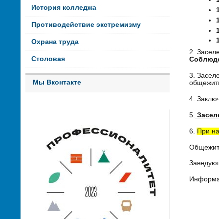
История колледжа
Противодействие экстремизму
Охрана труда
2. Засел
Столовая
Соблюде
3. Засел
Мы Вконтакте
общежити
4. Заклю
5.
Заселе
6.
При на
Общежити
Заведую
Информа