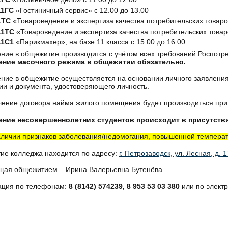
11ГС
«Гостиничный сервис» с 12.00 до 13.00
1ТС
«Товароведение и экспертиза качества потребительских товаров»
11ТС
«Товароведение и экспертиза качества потребительских товаров
11С1
«Парикмахер», на базе 11 класса с 15.00 до 16.00
ение в общежитие производится с учётом всех требований Роспотр
ние масочного режима в общежитии обязательно.
ение в общежитие осуществляется на основании личного заявлени
и и документа, удостоверяющего личность.
чение договора найма жилого помещения будет производиться при з
ние несовершеннолетних студентов происходит в присутстви
личии признаков заболевания/недомогания, повышенной температу
е колледжа находится по адресу:
г. Петрозаводск, ул. Лесная, д. 1
щая общежитием – Ирина Валерьевна Бутенёва.
ция по телефонам:
8 (8142) 574239, 8 953 53 03 380
или по элект