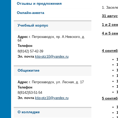
Отзывы и предложения
1. Засел
Онлайн-анкета
31 авгус
1 и 2 се
Учебный корпус
4 и 5 се
Адрес
г. Петрозаводск, пр. А.Невского, д.
64
Телефон
4 сентяб
8(8142) 57-42-39
Эл. почта
ktip-ptz10@yandex.ru
Общежитие
Адрес
г. Петрозаводск, ул. Лесная, д. 17
Телефон
8(8142)53-51-54
Эл. почта
ktip-ptz10@yandex.ru
5 сентяб
О колледже