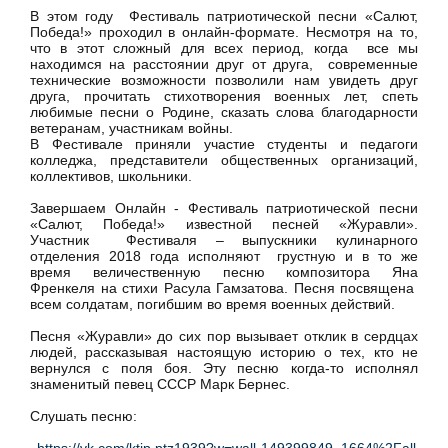
В этом году Фестиваль патриотической песни «Салют,
Победа!» проходил в онлайн-формате. Несмотря на то,
что в этот сложный для всех период, когда все мы
находимся на расстоянии друг от друга, современные
технические возможности позволили нам увидеть друг
друга, прочитать стихотворения военных лет, спеть
любимые песни о Родине, сказать слова благодарности
ветеранам, участникам войны.
В Фестивале приняли участие студенты и педагоги
колледжа, представители общественных организаций,
коллективов, школьники.
Завершаем Онлайн - Фестиваль патриотической песни
«Салют, Победа!» известной песней «Журавли».
Участник Фестиваля – выпускники кулинарного
отделения 2018 года исполняют грустную и в то же
время величественную песню композитора Яна
Френкеля на стихи Расула Гамзатова. Песня посвящена
всем солдатам, погибшим во время военных действий.
Песня «Журавли» до сих пор вызывает отклик в сердцах
людей, рассказывая настоящую историю о тех, кто не
вернулся с поля боя. Эту песню когда-то исполнял
знаменитый певец СССР Марк Бернес.
Слушать песню: