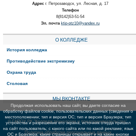
Адрес
г. Петрозаводск, ул. Лесная, д. 17
Телефон
8(8142)53-51-54
Эл. почта
ktip-ptz10@yandex.ru
О КОЛЛЕДЖЕ
История колледжа
Противодействие экстремизму
Охрана труда
Столовая
МЫ ВКОНТАКТЕ
Продолжая использовать наш сайт, вы даете согласие на
обработку файлов cookie, пользовательских данных (сведения о
местоположении; тип и версия ОС; тип и версия Браузера; тип
© ГАПОУ РК "Колледж технологии и предпринимательства"
устройства и разрешение его экрана; источник откуда пришел
на сайт пользователь; с какого сайта или по какой рекламе; язык
Политика обработки персональных данных
ОС и Браузера; какие страницы открывает и на какие кнопки