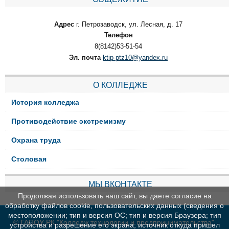
Адрес
г. Петрозаводск, ул. Лесная, д. 17
Телефон
8(8142)53-51-54
Эл. почта
ktip-ptz10@yandex.ru
О КОЛЛЕДЖЕ
История колледжа
Противодействие экстремизму
Охрана труда
Столовая
МЫ ВКОНТАКТЕ
Продолжая использовать наш сайт, вы даете согласие на
обработку файлов cookie, пользовательских данных (сведения о
местоположении; тип и версия ОС; тип и версия Браузера; тип
© ГАПОУ РК "Колледж технологии и предпринимательства"
устройства и разрешение его экрана; источник откуда пришел