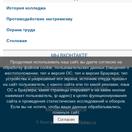
История колледжа
Противодействие экстремизму
Охрана труда
Столовая
МЫ ВКОНТАКТЕ
Продолжая использовать наш сайт, вы даете согласие на
обработку файлов cookie, пользовательских данных (сведения о
местоположении; тип и версия ОС; тип и версия Браузера; тип
© ГАПОУ РК "Колледж технологии и предпринимательства"
устройства и разрешение его экрана; источник откуда пришел
на сайт пользователь; с какого сайта или по какой рекламе; язык
Политика обработки персональных данных
ОС и Браузера; какие страницы открывает и на какие кнопки
нажимает пользователь; ip-адрес) в целях функционирования
сайта и проведения статистических исследований и обзоров.
Если вы не хотите, чтобы ваши данные обрабатывались,
ktip-ptz10@yandex.ru
покиньте сайт.
Согласен
© Конструктор сайтов
Nubex.ru