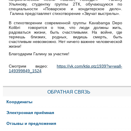
Ульянову, студентку группы 2ТК, обучающуюся по
специальности «Поварское и кондитерское дело».
Галина представляет стихотворение «Звучат выстрелы».
В стихотворении современной группы Kavabanga Depo
Kolibri говорится о том, что люди должны жить,
радоваться жизни, быть счастливыми. На войне, где
теряешь близких, родных, видишь смерть, быть
счастливым невозможно. Нет ничего важнее человеческой
жизни!
Благодарим Галину за участие!
Смотрим видео:
https://vk.com/ktip.ptz1939?w=wall-
149399849_1524
ОБРАТНАЯ СВЯЗЬ
Координаты
Электронная приёмная
Отзывы и предложения