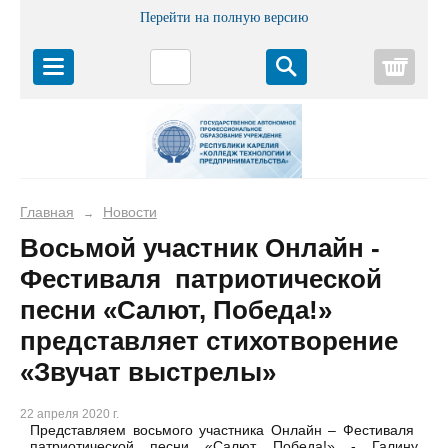
Перейти на полную версию
Корз
Главная
Новости
→
Восьмой участник Онлайн -
Фестиваля патриотической
песни «Салют, Победа!»
представляет стихотворение
«Звучат выстрелы»
22 апреля 2020 г.
Представляем восьмого участника Онлайн – Фестиваля
патриотической песни «Салют, Победа!» - Галину