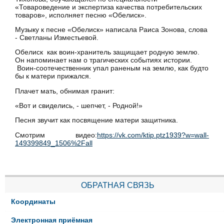
«Товароведение и экспертиза качества потребительских
товаров», исполняет песню «Обелиск».
Музыку к песне «Обелиск» написала Раиса Зонова, слова
- Светланы Изместьевой.
Обелиск как воин-хранитель защищает родную землю.
Он напоминает нам о трагических событиях истории.
Воин-соотечественник упал раненым на землю, как будто
бы к матери прижался.
Плачет мать, обнимая гранит:
«Вот и свиделись, - шепчет, - Родной!»
Песня звучит как посвящение матери защитника.
Смотрим видео:
https://vk.com/ktip.ptz1939?w=wall-
149399849_1506%2Fall
ОБРАТНАЯ СВЯЗЬ
Координаты
Электронная приёмная