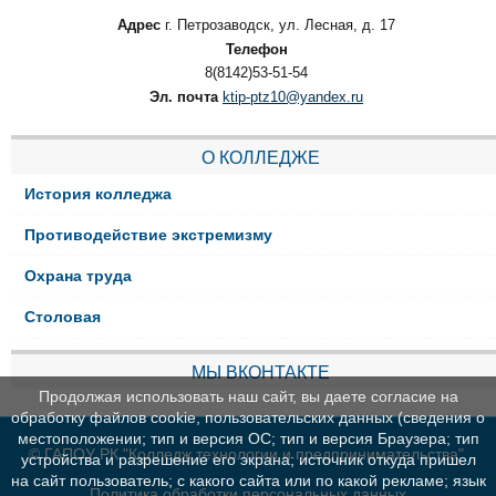
Адрес
г. Петрозаводск, ул. Лесная, д. 17
Телефон
8(8142)53-51-54
Эл. почта
ktip-ptz10@yandex.ru
О КОЛЛЕДЖЕ
История колледжа
Противодействие экстремизму
Охрана труда
Столовая
МЫ ВКОНТАКТЕ
Продолжая использовать наш сайт, вы даете согласие на
обработку файлов cookie, пользовательских данных (сведения о
местоположении; тип и версия ОС; тип и версия Браузера; тип
© ГАПОУ РК "Колледж технологии и предпринимательства"
устройства и разрешение его экрана; источник откуда пришел
на сайт пользователь; с какого сайта или по какой рекламе; язык
Политика обработки персональных данных