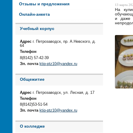
Отзывы и предложения
13 марта 202
На кули
обучающи
Онлайн-анкета
и даже 
непродол
Учебный корпус
Адрес
г. Петрозаводск, пр. А.Невского, д.
64
Телефон
8(8142) 57-42-39
Эл. почта
ktip-ptz10@yandex.ru
Общежитие
Адрес
г. Петрозаводск, ул. Лесная, д. 17
Телефон
8(8142)53-51-54
Эл. почта
ktip-ptz10@yandex.ru
О колледже