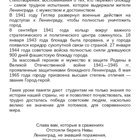
стихотворения, воспоминания о тех, кто пережил блокаду
– самое трудное испытание, которое выдержали жители
Ленинграда с мужеством и достоинством.
В 1941 году Гитлер развернул военные действия на
подступах к Ленинграду, чтобы полностью уничтожить
город.
8 сентября 1941 года кольцо вокруг важного
стратегического и политического центра сомкнулось. 18
января 1943 года блокада была прорвана, и у города
появился коридор сухопутной связи со страной. 27 января
1944 года советские войска полностью сняли длившуюся
900 дней фашистскую блокаду города.
За массовый героизм и мужество в защите Родины в
Великой Отечественной войне 1941—1945 гг.,
проявленные защитниками блокадного Ленинграда, 8 мая
1965 года городу присвоена высшая степень отличия —
звание Город-герой.
Такие уроки памяти дают студентам не только знания по
истории нашей страны, но и позволяют почувствовать, как
трудно досталась победа советским людям, насколько
велико ее значение для потомков, для современного
мира.
Слава вам, которые в сражениях
Отстояли берега Невы.
Ленинград, не знавший поражения,