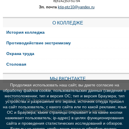
8(8142)53-51-54
Эл. почта
ktip-ptz10@yandex.ru
О КОЛЛЕДЖЕ
История колледжа
Противодействие экстремизму
Охрана труда
Столовая
МЫ ВКОНТАКТЕ
Продолжая использовать наш сайт, вы даете согласие на
обработку файлов cookie, пользовательских данных (сведения о
местоположении; тип и версия ОС; тип и версия Браузера; тип
© ГАПОУ РК "Колледж технологии и предпринимательства"
устройства и разрешение его экрана; источник откуда пришел
на сайт пользователь; с какого сайта или по какой рекламе; язык
Политика обработки персональных данных
ОС и Браузера; какие страницы открывает и на какие кнопки
нажимает пользователь; ip-адрес) в целях функционирования
сайта и проведения статистических исследований и обзоров.
Если вы не хотите, чтобы ваши данные обрабатывались,