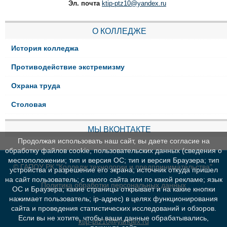
Эл. почта
ktip-ptz10@yandex.ru
О КОЛЛЕДЖЕ
История колледжа
Противодействие экстремизму
Охрана труда
Столовая
МЫ ВКОНТАКТЕ
Продолжая использовать наш сайт, вы даете согласие на
обработку файлов cookie, пользовательских данных (сведения о
местоположении; тип и версия ОС; тип и версия Браузера; тип
© ГАПОУ РК "Колледж технологии и предпринимательства"
устройства и разрешение его экрана; источник откуда пришел
на сайт пользователь; с какого сайта или по какой рекламе; язык
Политика обработки персональных данных
ОС и Браузера; какие страницы открывает и на какие кнопки
нажимает пользователь; ip-адрес) в целях функционирования
сайта и проведения статистических исследований и обзоров.
Если вы не хотите, чтобы ваши данные обрабатывались,
ktip-ptz10@yandex.ru