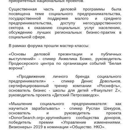
приоритетных национальных проектов.
Существенная часть деловой программы была
посвящена теме социального предпринимательства,
государственной поддержке малого и среднего
предпринимательства, доступу негосударственного
сектора к оказанию социальных услуг населению,
обсуждению лучших региональных бизнес-практик в
социальной сфере.
В рамках форума прошли мастер-классы:
«Основы деловой презентации и публичных
выступлений» - спикер Анжелика Божко, руководитель
Продюсерского центра по организации событий "Белая
ворона".
«Продвижение личного бренда социального
предпринимателя» - спикер Денис Довольнов,
сертифицированный тренер компании «Роснефть»,
основатель бизнес - школы для детей «Факультет Z»,
руководитель проекта «Детский Петрозаводск».
«Мышление социального предпринимателя: как
научиться зарабатывать» - спикер Руслан Шекуров,
основатель и руководитель проекта
«
DonorSearch
.
org
»,крупнейшего сообщества доноров,
победитель премии «Управление изменениями.
Визионеры» 2019 в номинации «Общество. НКО».