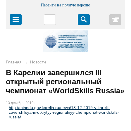
Перейти на полную версию
Корз
Главная
Новости
→
В Карелии завершился III
открытый региональный
чемпионат «WorldSkills Russia»
13 декабря 2019 г.
http://minedu.gov.karelia.ru/news/13-12-2019-v-karelii-
zavershilsya-iii-otkrytyy-regionalnyy-chempionat-worldskills-
russia/