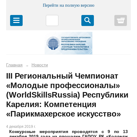
Перейти на полную версию
Корз
Главная
Новости
→
III Региональный Чемпионат
«Молодые профессионалы»
(WorldSkillsRussia) Республики
Карелия: Компетенция
«Парикмахерское искусство»
4 декабря 2019 г.
Конкурсные мероприятия проводятся с 9 по 13
декабря 2019 года на площадке ГАПОУ РК «Колледж