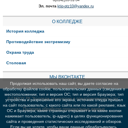
Эл. почта
ktip-ptz10@yandex.ru
О КОЛЛЕДЖЕ
История колледжа
Противодействие экстремизму
Охрана труда
Столовая
МЫ ВКОНТАКТЕ
Продолжая использовать наш сайт, вы даете согласие на
обработку файлов cookie, пользовательских данных (сведения о
местоположении; тип и версия ОС; тип и версия Браузера; тип
© ГАПОУ РК "Колледж технологии и предпринимательства"
устройства и разрешение его экрана; источник откуда пришел
на сайт пользователь; с какого сайта или по какой рекламе; язык
Политика обработки персональных данных
ОС и Браузера; какие страницы открывает и на какие кнопки
нажимает пользователь; ip-адрес) в целях функционирования
сайта и проведения статистических исследований и обзоров.
Если вы не хотите, чтобы ваши данные обрабатывались,