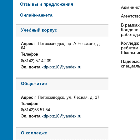
Отзывы и предложения
Админист
Онлайн-анкета
Агентств
В рамках
Кондопож
Учебный корпус
работода
Колледж 
Адрес
г. Петрозаводск, пр. А.Невского, д.
ребятам
64
Школьник
Телефон
8(8142) 57-42-39
Надеемс
специаль
Эл. почта
ktip-ptz10@yandex.ru
Общежитие
Адрес
г. Петрозаводск, ул. Лесная, д. 17
Телефон
8(8142)53-51-54
Эл. почта
ktip-ptz10@yandex.ru
О колледже