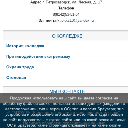
Адрес
г. Петрозаводск, ул. Лесная, д. 17
Телефон
8(8142)53-51-54
Эл. почта
ktip-ptz10@yandex.ru
О КОЛЛЕДЖЕ
История колледжа
Противодействие экстремизму
Охрана труда
Столовая
МЫ ВКОНТАКТЕ
Продолжая использовать наш сайт, вы даете согласие на
обработку файлов cookie, пользовательских данных (сведения о
местоположении; тип и версия ОС; тип и версия Браузера; тип
© ГАПОУ РК "Колледж технологии и предпринимательства"
устройства и разрешение его экрана; источник откуда пришел
на сайт пользователь; с какого сайта или по какой рекламе; язык
Политика обработки персональных данных
ОС и Браузера; какие страницы открывает и на какие кнопки