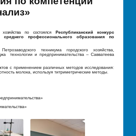
ия по компетенции
нализ»
о хозяйства по
состоялся
Республиканский конкурс
 среднего профессионального образования по
етрозаводского техникума городского хозяйства,
джа технологии и предпринимательства – Савватеева
ктов с применением различных методов исследования:
отность молока, используя титриметрические методы.
редпринимательства»
имательства»