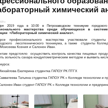
фессионального образован
бораторный химический а
19 г.
бря 2019 года в 10.00 в Петрозаводском техникуме городског
сионального мастерства среди обучающихся в системе
нции «Лабораторный химический анализ».
рсе профессионального мастерства участвовали студенты П
водского лесотехнического техникума, а также студенты Колле
 Моисеева Ксения и Салонен Иван.
нтам предстояло осуществить контроль качества пищевых проду
ть зольность сахара кондуктометрическим методом и выявить кисл
нкурса:
Михайлова Екатерина студентка ГАПОУ РК ПТГХ
Савватеева Татьяна студентка ГАПОУ РК « Колледж т
ехнологии и п
 Салонен Иван
студент ГАПОУ РК « Колледж т
ехнологии и предприн