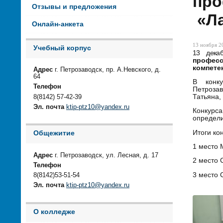
про
Отзывы и предложения
«Ла
Онлайн-анкета
13 ноября 20
Учебный корпус
13 дека
профес
компете
Адрес
г. Петрозаводск, пр. А.Невского, д.
64
В конку
Телефон
Петроза
Татьяна,
8(8142) 57-42-39
Эл. почта
ktip-ptz10@yandex.ru
Конкурса
определи
Итоги ко
Общежитие
1 место 
Адрес
г. Петрозаводск, ул. Лесная, д. 17
2 место 
Телефон
3 место
8(8142)53-51-54
Эл. почта
ktip-ptz10@yandex.ru
О колледже