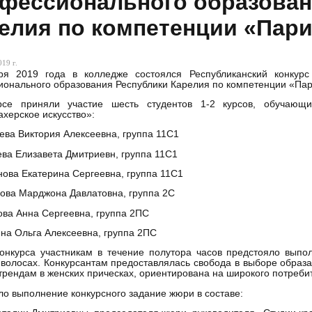
фессионального образован
елия по компетенции «Пари
19 г.
ря 2019 года в колледже состоялся Республиканский конкурс
онального образования Республики Карелия по компетенции «Пар
рсе приняли участие шесть студентов 1-2 курсов, обучающ
херское искусство»:
ева Виктория Алексеевна, группа 11С1
ева Елизавета Дмитриевн, группа 11С1
нова Екатерина Сергеевна, группа 11С1
ова Марджона Давлатовна, группа 2С
ова Анна Сергеевна, группа 2ПС
ина Ольга Алексеевна, группа 2ПС
конкурса участникам в течение полутора часов предстояло вып
волосах. Конкурсантам предоставлялась свобода в выборе образа
рендам в женских прическах, ориентирована на широкого потребит
о выполнение конкурсного задание жюри в составе: