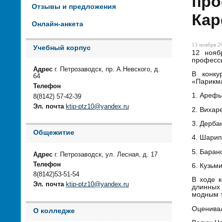
про
Отзывы и предложения
Кар
Онлайн-анкета
13 ноября 20
Учебный корпус
12 нояб
професси
Адрес
г. Петрозаводск, пр. А.Невского, д.
В конку
64
«Парикма
Телефон
1. Арефь
8(8142) 57-42-39
Эл. почта
ktip-ptz10@yandex.ru
2. Вихар
3. Дерба
Общежитие
4. Шарип
5. Баран
Адрес
г. Петрозаводск, ул. Лесная, д. 17
Телефон
6. Кузьм
8(8142)53-51-54
В ходе 
Эл. почта
ktip-ptz10@yandex.ru
длинных 
модным т
Оценивал
О колледже