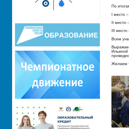
По итога
I место
II мест
III мес
Всем уча
Выражае
Ильиной 
проведен
Желаем т