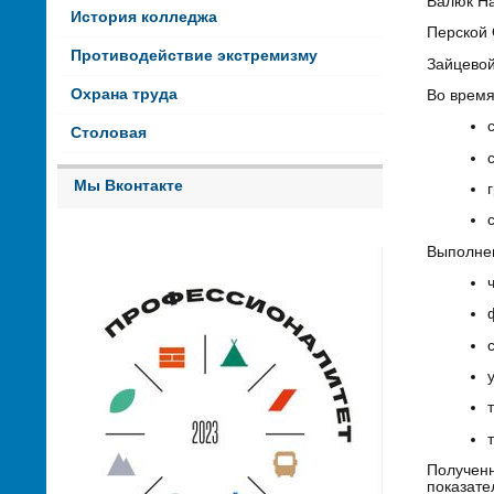
Валюк На
История колледжа
Перской 
Противодействие экстремизму
Зайцевой
Охрана труда
Во время
Столовая
Мы Вконтакте
Выполнен
Получен
показате