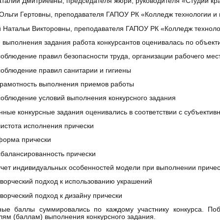
талии Дмитриевны, председателя жюри, руководителя «Студии кр
Ольги Гертовны, преподавателя ГАПОУ РК «Колледж технологии и
 Натальи Викторовны, преподавателя ГАПОУ РК «Колледж техноло
 выполнения задания работа конкурсантов оценивалась по объект
соблюдение правил безопасности труда, организации рабочего мес
соблюдение правил санитарии и гигиены
грамотность выполнения приемов работы
соблюдение условий выполнения конкурсного задания
ные конкурсные задания оценивались в соответствии с субъектив
чистота исполнения прически
форма прически
сбалансированность прически
учет индивидуальных особенностей модели при выполнении приче
творческий подход к использованию украшений
творческий подход к дизайну прически
ные баллы суммировались по каждому участнику конкурса. По
лям (баллам) выполнения конкурсного задания.