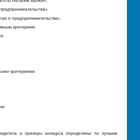
асоты Наталии Валюк»;
 предпринимательства».
гии и предпринимательства».
ивным критериям:
та
ными критериями:
ски
бедитель и призеры конкурса определены по лучшим