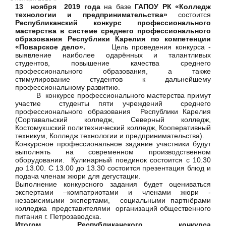
13 ноября 2019 года
на базе
ГАПОУ РК «Колледж
технологии и предпринимательства»
состоится
Республиканский конкурс профессионального
мастерства в системе среднего профессионального
образования Республики Карелия по компетенции
«Поварское дело».
Цель проведения конкурса -
выявление наиболее одарённых и талантливых
студентов, повышение качества среднего
профессионального образования, а также
стимулирование студентов к дальнейшему
профессиональному развитию.
В конкурсе профессионального мастерства примут
участие студенты пяти учреждений среднего
профессионального образования Республики Карелия
(Сортавальский колледж, Северный колледж,
Костомукшский политехнический колледж, Кооперативный
техникум, Колледж технологии и предпринимательства).
Конкурсное профессиональное задание участники будут
выполнять на современном производственном
оборудовании. Кулинарный поединок состоится с 10.30
до 13.00. С 13.00 до 13.30 состоится презентация блюд и
подача членам жюри для дегустации.
Выполнение конкурсного задания будет оцениваться
экспертами –компатриотами и членами жюри -
независимыми экспертами, социальными партнёрами
колледжа представителями организаций общественного
питания г. Петрозаводска.
Итогом Республиканского конкурса