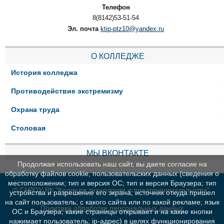
Телефон
8(8142)53-51-54
Эл. почта
ktip-ptz10@yandex.ru
О КОЛЛЕДЖЕ
История колледжа
Противодействие экстремизму
Охрана труда
Столовая
МЫ ВКОНТАКТЕ
Продолжая использовать наш сайт, вы даете согласие на
обработку файлов cookie, пользовательских данных (сведения о
местоположении; тип и версия ОС; тип и версия Браузера; тип
© ГАПОУ РК "Колледж технологии и предпринимательства"
устройства и разрешение его экрана; источник откуда пришел
на сайт пользователь; с какого сайта или по какой рекламе; язык
Политика обработки персональных данных
ОС и Браузера; какие страницы открывает и на какие кнопки
нажимает пользователь; ip-адрес) в целях функционирования