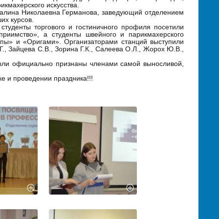
икмахерского искусства.
Галина Николаевна Германова, заведующий отделением
их курсов.
студенты торгового и гостиничного профиля посетили
еприимство», а студенты швейного и парикмахерского
пы» и «Оригами». Организаторами станций выступили
., Зайцева С.В., Зорина Г.К., Салеева О.Л., Жорох Ю.В.,
были официально признаны членами самой выносливой,
ке и проведении праздника!!!