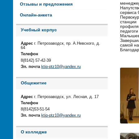
менеджер
Отзывы и предложения
Напутств
сервиса 
Онлайн-анкета
Первокур
станции
профиля
Учебный корпус
педагоги
Малышева
Завершил
Адрес
г. Петрозаводск, пр. А.Невского, д.
самой на
64
Благодар
Телефон
8(8142) 57-42-39
Эл. почта
ktip-ptz10@yandex.ru
Общежитие
Адрес
г. Петрозаводск, ул. Лесная, д. 17
Телефон
8(8142)53-51-54
Эл. почта
ktip-ptz10@yandex.ru
О колледже