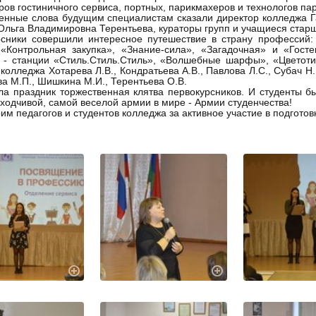
ов гостиничного сервиса, портных, парикмахеров и технологов пар
енные слова будущим специалистам сказали директор колледжа 
Ольга Владимировна Терентьева, кураторы групп и учащиеся старш
сники совершили интересное путешествие в страну профессий: 
 «Контрольная закупка», «Знание-сила», «Загадочная» и «Гост
 - станции «Стиль.Стиль.Стиль», «Волшебные шарфы», «Цветоти
 колледжа Хотарева Л.В., Кондратьева А.В., Павлова Л.С., Субач Н.Г
 М.П., Шишкина М.И., Терентьева О.В.
а праздник торжественная клятва первокурсников. И студенты 
ходчивой, самой веселой армии в мире - Армии студенчества!
им педагогов и студентов колледжа за активное участие в подготов