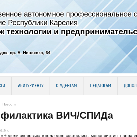
венное автономное профессиональное 
ие Республики Карелия
ж технологии и предпринимательс
дск, пр. А. Невского, 64
СТИ
АБИТУРИЕНТУ
СТУДЕНТАМ
ПЕДАГОГАМ
ДОПОЛ
Новости
филактика ВИЧ/СПИДа
019 г.
 «Недели здоровья» в колледже состоялись мероприятия, направ