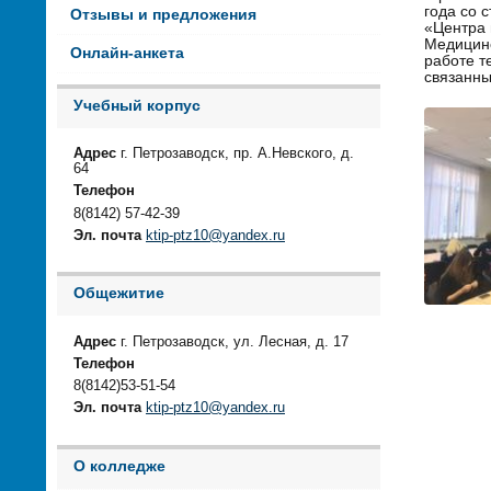
года со 
Отзывы и предложения
«Центра 
Медицинс
Онлайн-анкета
работе т
связанн
Учебный корпус
Адрес
г. Петрозаводск, пр. А.Невского, д.
64
Телефон
8(8142) 57-42-39
Эл. почта
ktip-ptz10@yandex.ru
Общежитие
Адрес
г. Петрозаводск, ул. Лесная, д. 17
Телефон
8(8142)53-51-54
Эл. почта
ktip-ptz10@yandex.ru
О колледже