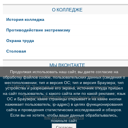
О КОЛЛЕДЖЕ
История колледжа
Противодействие экстремизму
Охрана труда
Столовая
МЫ ВКОНТАКТЕ
Продолжая использовать наш сайт, вы даете согласие на
обработку файлов cookie, пользовательских данных (сведения о
местоположении; тип и версия ОС; тип и версия Браузера; тип
© ГАПОУ РК "Колледж технологии и предпринимательства"
устройства и разрешение его экрана; источник откуда пришел
на сайт пользователь; с какого сайта или по какой рекламе; язык
Политика обработки персональных данных
ОС и Браузера; какие страницы открывает и на какие кнопки
нажимает пользователь; ip-адрес) в целях функционирования
сайта и проведения статистических исследований и обзоров.
Если вы не хотите, чтобы ваши данные обрабатывались,
ktip-ptz10@yandex.ru
покиньте сайт.
Согласен