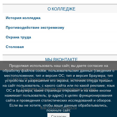
О КОЛЛЕДЖЕ
История колледжа
Противодействие экстремизму
Охрана труда
Столовая
МЫ ВКОНТАКТЕ
Продолжая использовать наш сайт, вы даете согласие на
обработку файлов cookie, пользовательских данных (сведения о
местоположении; тип и версия ОС; тип и версия Браузера; тип
© ГАПОУ РК "Колледж технологии и предпринимательства"
устройства и разрешение его экрана; источник откуда пришел
на сайт пользователь; с какого сайта или по какой рекламе; язык
Политика обработки персональных данных
ОС и Браузера; какие страницы открывает и на какие кнопки
нажимает пользователь; ip-адрес) в целях функционирования
сайта и проведения статистических исследований и обзоров.
Если вы не хотите, чтобы ваши данные обрабатывались,
ktip-ptz10@yandex.ru
покиньте сайт.
Согласен