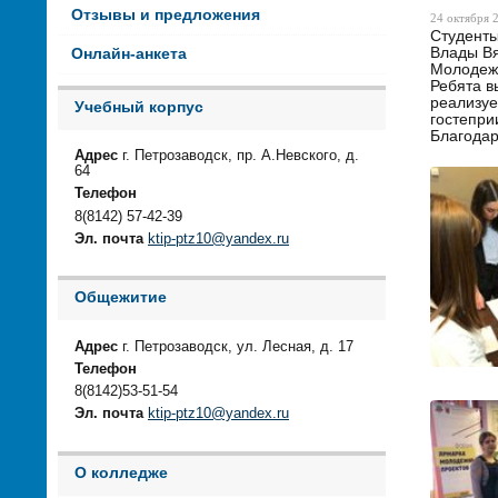
Отзывы и предложения
24 октября 2
Студенты
Влады В
Онлайн-анкета
Молодежн
Ребята в
реализуе
Учебный корпус
гостепри
Благодар
Адрес
г. Петрозаводск, пр. А.Невского, д.
64
Телефон
8(8142) 57-42-39
Эл. почта
ktip-ptz10@yandex.ru
Общежитие
Адрес
г. Петрозаводск, ул. Лесная, д. 17
Телефон
8(8142)53-51-54
Эл. почта
ktip-ptz10@yandex.ru
О колледже