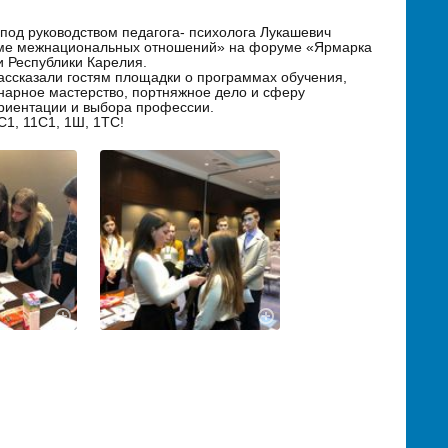
 под руководством педагога- психолога Лукашевич
еме межнациональных отношений» на форуме «Ярмарка
 Республики Карелия.
ассказали гостям площадки о программах обучения,
инарное мастерство, портняжное дело и сферу
риентации и выбора профессии.
С1, 11С1, 1Ш, 1ТС!