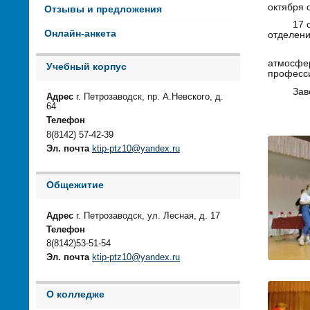
октября 
Отзывы и предложения
17 октяб
Онлайн-анкета
отделени
Первоку
атмосфе
Учебный корпус
професси
Заверши
Адрес
г. Петрозаводск, пр. А.Невского, д.
64
Телефон
8(8142) 57-42-39
Эл. почта
ktip-ptz10@yandex.ru
Общежитие
Адрес
г. Петрозаводск, ул. Лесная, д. 17
Телефон
8(8142)53-51-54
Эл. почта
ktip-ptz10@yandex.ru
О колледже