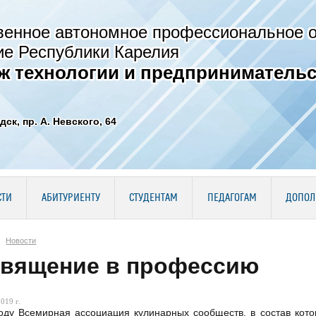
венное автономное профессиональное 
ие Республики Карелия
ж технологии и предпринимательс
дск, пр. А. Невского, 64
СТИ
АБИТУРИЕНТУ
СТУДЕНТАМ
ПЕДАГОГАМ
ДОПОЛ
Новости
вящение в профессию
019 г.
оду Всемирная ассоциация кулинарных сообществ, в состав кот